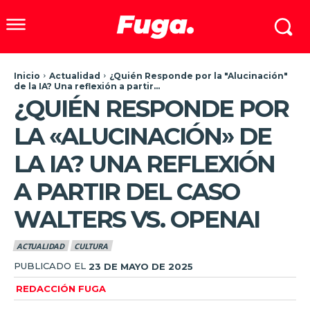
Inicio
Actualidad
¿Quién Responde por la "Alucinación"
de la IA? Una reflexión a partir...
¿QUIÉN RESPONDE POR
LA «ALUCINACIÓN» DE
LA IA? UNA REFLEXIÓN
A PARTIR DEL CASO
WALTERS VS. OPENAI
ACTUALIDAD
CULTURA
PUBLICADO EL
23 DE MAYO DE 2025
REDACCIÓN FUGA