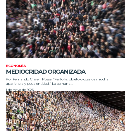
ECONOMÍA
MEDIOCRIDAD ORGANIZADA
Por Fernando Crivelli Posse. “Farfolla: objeto o cosa de mucha
apariencia y poca entidad.” La semana...
1 de mayo de 2026