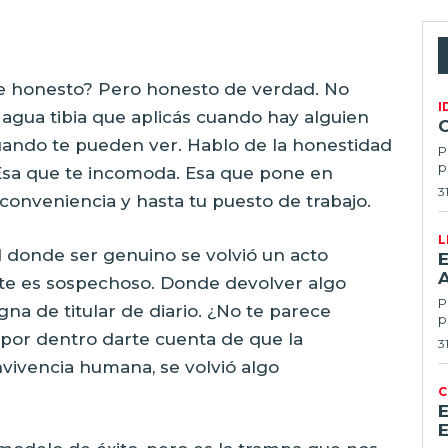
ste honesto? Pero honesto de verdad. No
I
agua tibia que aplicás cuando hay alguien
ando te pueden ver. Hablo de la honestidad
P
p
. Esa que te incomoda. Esa que pone en
3
conveniencia y hasta tu puesto de trabajo.
L
donde ser genuino se volvió un acto
E
te es sospechoso. Donde devolver algo
Po
gna de titular de diario. ¿No te parece
p
por dentro darte cuenta de que la
3
nvivencia humana, se volvió algo
C
E