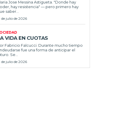
ria Jose Messina Astigueta. "Donde hay
oder, hay resistencia" — pero primero hay
ue saber...
1 de julio de 2026
OCIEDAD
LA VIDA EN CUOTAS
 Fabricio Falcucci. Durante mucho tiempo
ndeudarse fue una forma de anticipar el
uturo. Se...
1 de julio de 2026