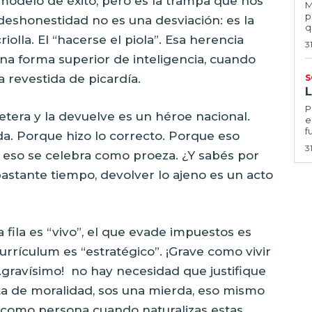
modelo de éxito, pero es la trampa que nos
Ma
p
deshonestidad no es una desviación: es la
q
criolla. El “hacerse el piola”. Esa herencia
3
a forma superior de inteligencia, cuando
 revestida de picardía.
S
Por
etera y la devuelve es un héroe nacional.
e
f
a. Porque hizo lo correcto. Porque eso
3
 eso se celebra como proeza. ¿Y sabés por
stante tiempo, devolver lo ajeno es un acto
a fila es “vivo”, el que evade impuestos es
currículum es “estratégico”. ¡Grave como vivir
…gravísimo!
no hay necesidad que justifique
lta de moralidad, sos una mierda, eso mismo
 como persona cuando naturalizas estas