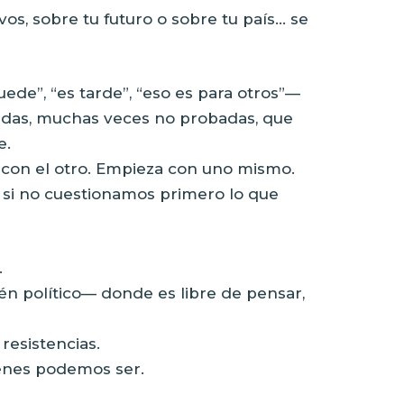
os, sobre tu futuro o sobre tu país… se
ede”, “es tarde”, “eso es para otros”—
adas, muchas veces no probadas, que
e.
 con el otro. Empieza con uno mismo.
 si no cuestionamos primero lo que
.
n político— donde es libre de pensar,
resistencias.
iénes podemos ser.