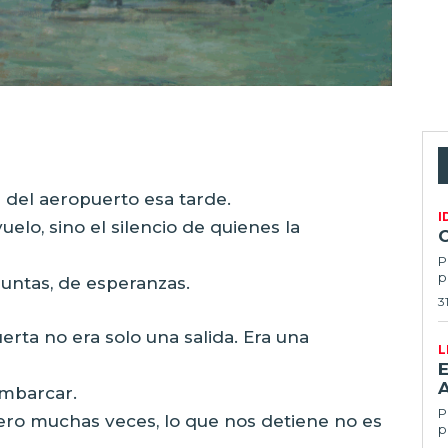
1 del aeropuerto esa tarde.
I
uelo, sino el silencio de quienes la
P
p
guntas, de esperanzas.
3
rta no era solo una salida. Era una
L
E
embarcar.
Po
ro muchas veces, lo que nos detiene no es
p