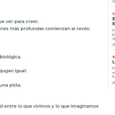
3
C
e ver para creer.
E
iones más profundas comienzan al revés:
Ma
p
q
3
 biológica.
S
Por
njugan igual:
e
f
3
una pista.
ad entre lo que vivimos y lo que imaginamos