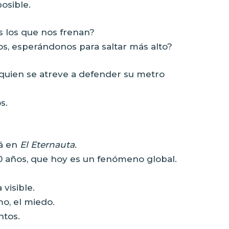
osible.
es los que nos frenan?
dos, esperándonos para saltar más alto?
a quien se atreve a defender su metro
s.
sá en
El Eternauta
.
0 años, que hoy es un fenómeno global.
visible.
mo, el miedo.
ntos.