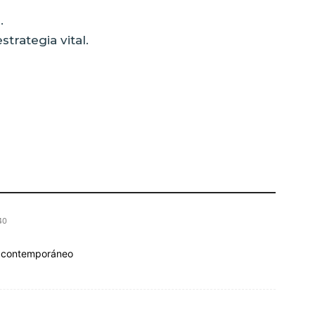
.
trategia vital.
40
or contemporáneo