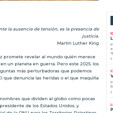
e la ausencia de tensión, es la presencia de
I
justicia.
L
Martin Luther King
P
e
q
Paz promete revelar al mundo quién merece
7
en un planeta en guerra. Pero este 2025, los
reguntas más perturbadoras que podemos
C
l que denuncia las heridas o el que maquilla
P
E
7
s nombres que dividen al globo como pocas
L
presidente de los Estados Unidos, y
al de la ONU para los Territorios Palestinos