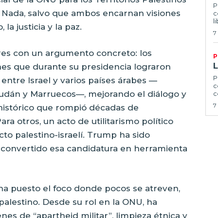
P
Nada, salvo que ambos encarnan visiones
c
l
la justicia y la paz.
7
res con un argumento concreto: los
P
es que durante su presidencia lograron
P
entre Israel y varios países árabes —
c
Sudán y Marruecos—, mejorando el diálogo y
c
7
 histórico que rompió décadas de
a otros, un acto de utilitarismo político
cto palestino-israelí. Trump ha sido
 convertido esa candidatura en herramienta
ha puesto el foco donde pocos se atreven,
alestino. Desde su rol en la ONU, ha
es de “apartheid militar”, limpieza étnica y