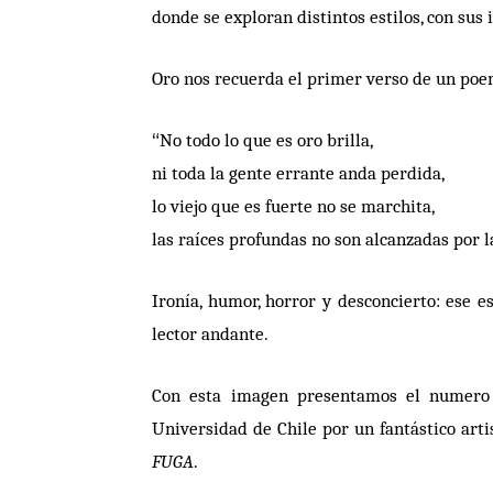
donde se exploran distintos estilos, con sus
Oro nos recuerda el primer verso de un poem
“
No todo lo que es oro brilla,
ni toda la gente errante anda perdida,
lo viejo que es fuerte no se marchita,
las ra
í
ces profundas no son alcanzadas por l
Ironí
a, humor, horror y desconcierto: ese e
lector andante.
Con esta imagen presentamos el numero
Universidad de C
hile por un fant
á
stico arti
FUGA
.