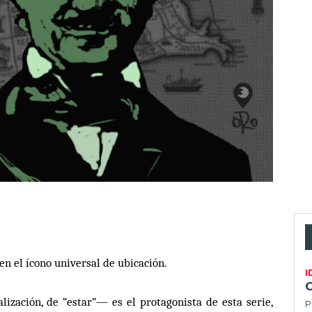
 en el
í
cono universal de ubicaci
ó
n.
I
lizació
n, de
“
estar
”—
es el protagonista de esta serie,
P