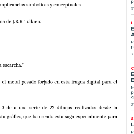
p
 implicancias simbólicas y conceptuales.
3
a de J.R.R. Tolkien:
L
E
Po
p
3
a escarcha.
”
C
E
s el metal pesado forjado en esta fragua digital para el
Ma
p
q
3
 3 de a una serie de
22 dibujos realizados desde la
sta gr
á
fico, que ha creado esta saga especialmente para
S
Por