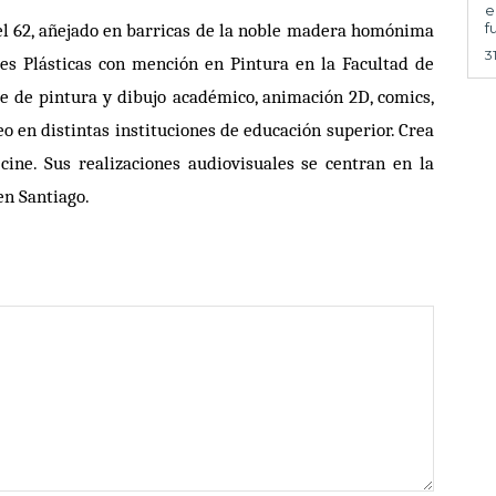
e
f
el 62, añejado en barricas de la noble madera homónima
3
es Pl
á
sticas con mención en Pintura en la Facultad de
te de pintura y dibujo acad
é
mico, animaci
ón 2D, comics,
o en distintas instituciones de educación superior. Crea
 cine. Sus realizaciones audiovisuales se centran en la
 en Santiago.