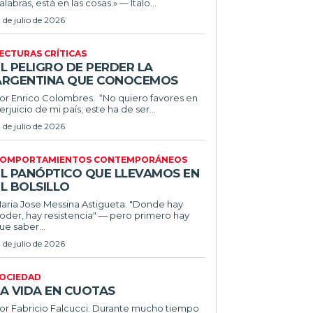
alabras, está en las cosas.» — Italo...
1 de julio de 2026
ECTURAS CRÍTICAS
L PELIGRO DE PERDER LA
ARGENTINA QUE CONOCEMOS
r Enrico Colombres. “No quiero favores en
erjuicio de mi país; este ha de ser...
1 de julio de 2026
OMPORTAMIENTOS CONTEMPORÁNEOS
EL PANÓPTICO QUE LLEVAMOS EN
L BOLSILLO
ria Jose Messina Astigueta. "Donde hay
oder, hay resistencia" — pero primero hay
ue saber...
1 de julio de 2026
OCIEDAD
LA VIDA EN CUOTAS
 Fabricio Falcucci. Durante mucho tiempo