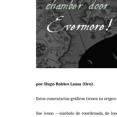
por Hugo Robles Lama (
Oro
).
Estos comentarios gr
á
ficos tienen su origen
Ese
í
cono
—
sí
mbolo de coordenada, de loca