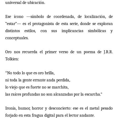
universal de ubicaci
ó
n.
Ese
í
cono
—
sí
mbolo de coordenada, de localizació
n, de
“
estar
”—
es el protagonista de esta serie, donde se exploran
distintos estilos, con sus implicancias simbólicas y
conceptuales.
Oro nos recuerda el primer verso de un poema de J.R.R.
Tolkien:
“
No todo lo que es oro brilla,
ni toda la gente errante anda perdida,
lo viejo que es fuerte no se marchita,
las ra
í
ces profundas no son alcanzadas por la escarcha.
”
Ironí
a, humor, horror y desconcierto: ese es el metal pesado
forjado en esta fragua digital para el lector andante.