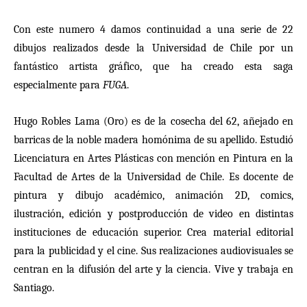
Con este numero 4 damos continuidad a una serie
de 22
dibujos realizados desde la Universidad de C
hile por un
fant
á
stico artista gr
á
fico, que ha creado esta saga
especialmente para
FUGA
.
Hugo Robles Lama (Oro) es de la cosecha del 62, añejado en
barricas de la noble madera homónima de su apellido. Estudi
ó
Licenciatura en Artes Pl
á
sticas con mención en Pintura en la
Facultad de Artes de la Universidad de Chile. Es docente de
pintura y dibujo acad
é
mico, animaci
ón 2D, comics,
ilustració
n, edici
ón y postproducción de video en distintas
instituciones de educación superior. Crea material editorial
para la publicidad y el cine. Sus realizaciones audiovisuales se
centran en la difusión del arte y la ciencia. Vive y trabaja en
Santiago.