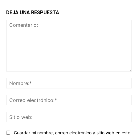
DEJA UNA RESPUESTA
Comentario:
No
Co
ele
Sit
we
Guardar mi nombre, correo electrónico y sitio web en este