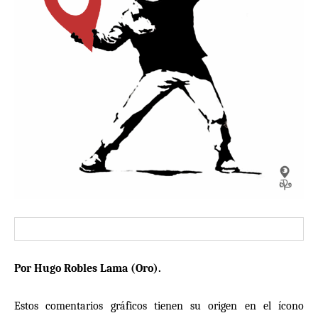
Por Hugo Robles Lama (
Oro
).
Estos comentarios gr
á
ficos tienen su origen en el
í
cono