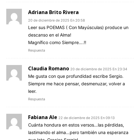
Adriana Brito Rivera
20 de diciembre de 2025 En 20:58
Leer sus POEMAS ( Con Mayúsculas) produce un
descanso en el Alma!
Magnífico como Siempre….!!
Respuesta
Claudia Romano
20 de diciembre de 2025 En 23:34
Me gusta con que profundidad escribe Sergio.
Siempre me hace pensar, desmenuzar, volver a
leer.
Respuesta
Fabiana Ale
22 de diciembre de 2025 En 09:13
Cuánta hondura en estos versos…las pérdidas,
lastimando el alma…pero también una esperanza
que late. Gracias Sergio!