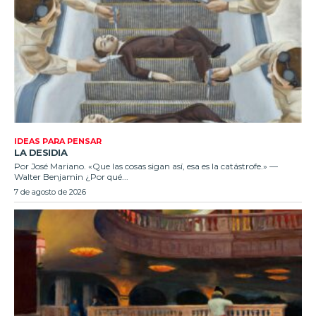
IDEAS PARA PENSAR
LA DESIDIA
Por José Mariano. «Que las cosas sigan así, esa es la catástrofe.» —
Walter Benjamin ¿Por qué...
7 de agosto de 2026