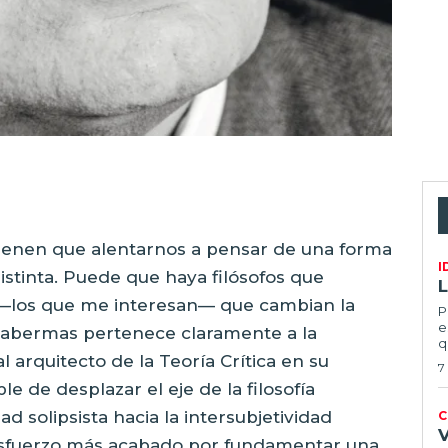
tienen que alentarnos a pensar de una forma
I
istinta. Puede que haya filósofos que
L
s —los que me interesan— que cambian la
P
e
Habermas pertenece claramente a la
q
l arquitecto de la Teoría Crítica en su
7
 de desplazar el eje de la filosofía
 solipsista hacia la intersubjetividad
C
l esfuerzo más acabado por fundamentar una