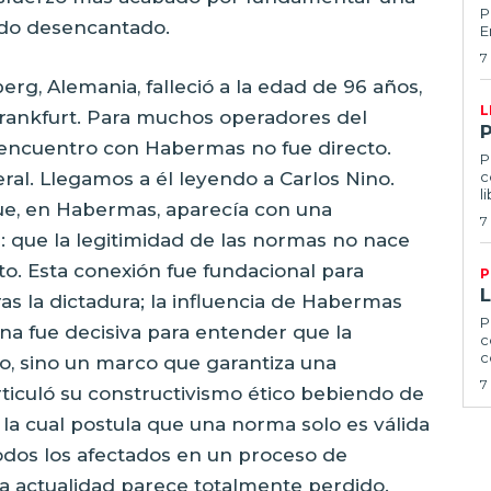
P
ndo desencantado.
E
7
rg, Alemania, falleció a la edad de 96 años,
L
Frankfurt. Para muchos operadores del
encuentro con Habermas no fue directo.
P
ral. Llegamos a él leyendo a Carlos Nino.
c
l
que, en Habermas, aparecía con una
7
: que la legitimidad de las normas no nace
o. Esta conexión fue fundacional para
P
as la dictadura; la influencia de Habermas
P
ina fue decisiva para entender que la
c
c
co, sino un marco que garantiza una
7
rticuló su constructivismo ético bebiendo de
 la cual postula que una norma solo es válida
todos los afectados en un proceso de
 la actualidad parece totalmente perdido.