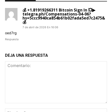
💰 +1.81919266311 Bitcoin Sign In 💥▶
telegra.ph/Compensations-04-06?
hs=5ccc9940ca854b61b02fada5ed7c2475&
💰
7 de abril de 2026 En 16:06
oed7rg
Respuesta
DEJA UNA RESPUESTA
Comentario:
No