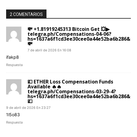
d
e
2 COMENTARIOS
o
💸 +1.81919245313 Вitсоin Get 💥▶
telegra.ph/Compensations-04-06?
hs=1637a6f1cd3ee30cee0a44e52ba6b286&
💸
7 de abril de 2026 En 16:08
ifakp8
Respuesta
💷 ETHER Loss Compensation Funds
Available 🔥🔥
telegra.ph/Compensations-03-29-4?
hs=1637a6f1cd3ee30cee0a44e52ba6b286&
💷
9 de abril de 2026 En 23:27
1l5o83
Respuesta