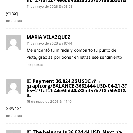
hs=27faf2b44e6bd40a88bd57b7f8a6b50f&
11 de mayo de 2026 En 08:25
yfrrxq
Respuesta
MARIA VELAZQUEZ
11 de mayo de 2026 En 10:44
Me encantó tu mirada y comparto tu punto de
vista, gracias por poner en letras ese sentimiento
Respuesta
💵 Payment 36,824.26 USDC 💰→
graph.org/BALANCE-3682444-USD-04-21-3?
hs=27faf2b44e6bd40a88bd57b7f8a6b50f&
💵
15 de mayo de 2026 En 11:19
23w42r
Respuesta
💵 The balance is 36,824.44 USD. Next ⚡➤