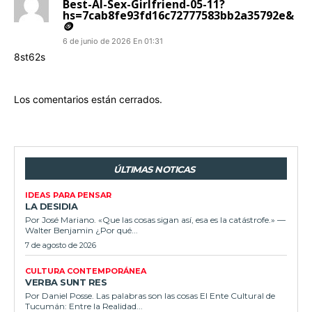
Best-AI-Sex-Girlfriend-05-11?
hs=7cab8fe93fd16c72777583bb2a35792e&
🪙
6 de junio de 2026 En 01:31
8st62s
Los comentarios están cerrados.
ÚLTIMAS NOTICAS
IDEAS PARA PENSAR
LA DESIDIA
Por José Mariano. «Que las cosas sigan así, esa es la catástrofe.» —
Walter Benjamin ¿Por qué...
7 de agosto de 2026
CULTURA CONTEMPORÁNEA
VERBA SUNT RES
Por Daniel Posse. Las palabras son las cosas El Ente Cultural de
Tucumán: Entre la Realidad...