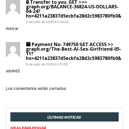
🔒 Transfer to you. GET >>>
graph.org/BALANCE-36824-US-DOLLARS-
04-24?
hs=4211a23837d5ecbfa28d2c5983780fb0&
2 de junio de 2026 En 04:53
rkklcw
🏧 Payment No. 749750 GET ACCESS >>
graph.org/The-Best-AI-Sex-Girlfriend-05-
11?
hs=4211a23837d5ecbfa28d2c5983780fb0&
6 de junio de 2026 En 01:32
sdohd2
Los comentarios están cerrados.
ÚLTIMAS NOTICAS
IDEAS PARA PENSAR