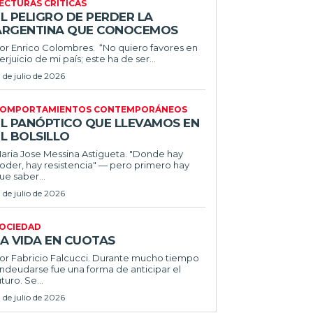
ECTURAS CRÍTICAS
L PELIGRO DE PERDER LA
ARGENTINA QUE CONOCEMOS
r Enrico Colombres. “No quiero favores en
erjuicio de mi país; este ha de ser...
1 de julio de 2026
OMPORTAMIENTOS CONTEMPORÁNEOS
EL PANÓPTICO QUE LLEVAMOS EN
L BOLSILLO
ria Jose Messina Astigueta. "Donde hay
oder, hay resistencia" — pero primero hay
ue saber...
1 de julio de 2026
OCIEDAD
LA VIDA EN CUOTAS
 Fabricio Falcucci. Durante mucho tiempo
ndeudarse fue una forma de anticipar el
uturo. Se...
1 de julio de 2026