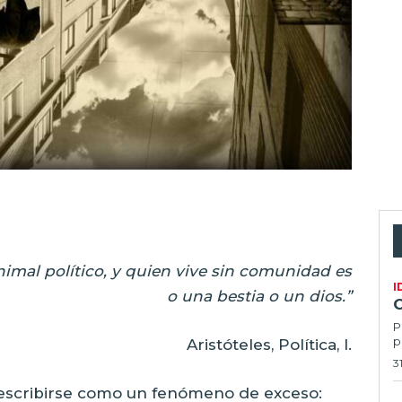
imal político, y quien vive sin comunidad es
I
o una bestia o un dios.”
P
p
Aristóteles, Política, I.
3
describirse como un fenómeno de exceso: