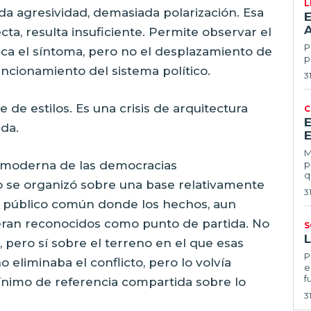
L
a agresividad, demasiada polarización. Esa
E
ta, resulta insuficiente. Permite observar el
Po
ifica el síntoma, pero no el desplazamiento de
p
ncionamiento del sistema político.
3
e de estilos. Es una crisis de arquitectura
C
ida.
E
Ma
a moderna de las democracias
p
q
ico se organizó sobre una base relativamente
3
io público común donde los hechos, aun
 eran reconocidos como punto de partida. No
S
 pero sí sobre el terreno en el que esas
Por
o eliminaba el conflicto, pero lo volvía
e
f
mínimo de referencia compartida sobre lo
3