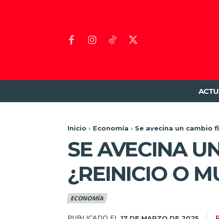
ACTU
Inicio
Economía
Se avecina un cambio f
SE AVECINA U
¿REINICIO O 
ECONOMÍA
PUBLICADO EL
17 DE MARZO DE 2025