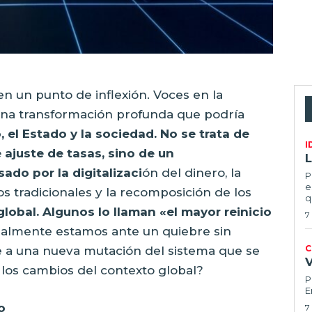
n un punto de inflexión. Voces en la
una transformación profunda que podría
, el Estado y la sociedad. No se trata de
I
e ajuste de tasas, sino de un
L
ado por la digitalizaci
ón del dinero, la
P
e
os tradicionales y la recomposición de los
q
global. Algunos lo llaman «el mayor reinicio
7
ealmente estamos ante un quiebre sin
C
 a una nueva mutación del sistema que se
 los cambios del contexto global?
P
E
o
7