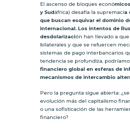
El ascenso de bloques econó
micos
y Sud
áfrica) desafía la supremací
a 
que buscan esquivar el dominio d
internacional. Los intentos de Rus
desdolarizaci
ón han llevado a qu
bilaterales y que se refuercen mec
sistemas de pago interbancarios q
tendencia se profundiza, podríamo
financiero global en esferas de i
mecanismos de intercambio alter
Pero la pregunta sigue abierta: ¿se
evolución más del capitalismo fina
o una sofisticación de las herrami
financiero?