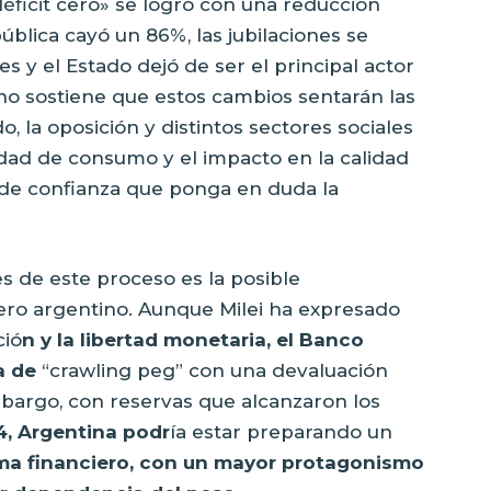
déficit cero» se logró con una reducción
pública cayó un 86%, las jubilaciones se
 y el Estado dejó de ser el principal actor
no sostiene que estos cambios sentarán las
, la oposición y distintos sectores sociales
idad de consumo y el impacto en la calidad
 de confianza que ponga en duda la
s de este proceso es la posible
iero argentino. Aunque Milei ha expresado
ció
n y la libertad monetaria, el Banco
a de
“crawling peg” con una devaluación
bargo, con reservas que alcanzaron los
4, Argentina podr
ía estar preparando un
ema financiero, con un mayor protagonismo