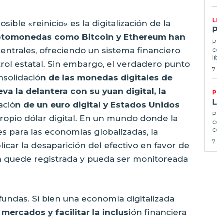
L
sible «reinicio» es la digitalización de la
riptomonedas como Bitcoin y Ethereum han
P
entrales, ofreciendo un sistema financiero
c
l
rol estatal. Sin embargo, el verdadero punto
7
nsolidació
n de las monedas digitales de
va la delantera con su yuan digital, la
P
ació
n de un euro digital y Estados Unidos
P
ropio dólar digital. En un mundo donde la
c
c
es para las economías globalizadas, la
7
licar la desaparición del efectivo en favor de
n quede registrada y pueda ser monitoreada
fundas. Si bien una economía digitalizada
 mercados y facilitar la inclusi
ón financiera