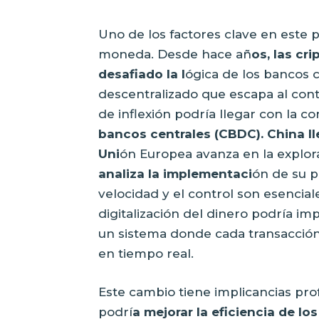
Uno de los factores clave en este po
moneda. Desde hace añ
os, las c
desafiado la l
ógica de los bancos c
descentralizado que escapa al cont
de inflexión podría llegar con la co
bancos centrales (CBDC). China lle
Uni
ón Europea avanza en la explor
analiza la implementaci
ón de su p
velocidad y el control son esencial
digitalización del dinero podría imp
un sistema donde cada transacció
en tiempo real.
Este cambio tiene implicancias pro
podrí
a mejorar la eficiencia de los