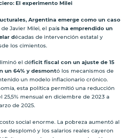
iero: El experimento Milei
ructurales, Argentina emerge como un caso
de Javier Milei, el paí
s ha emprendido un
elar d
écadas de intervención estatal y
de los cimientos.
liminó el dé
ficit fiscal con un ajuste de 15
 en un 64% y desmont
ó los mecanismos de
enido un modelo inflacionario crónico.
omía, esta política permitió una reducción
 del 25,5% mensual en diciembre de 2023 a
arzo de 2025.
n costo social enorme. La pobreza aumentó al
se desplomó y los salarios reales cayeron