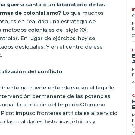
a guerra santa o un laboratorio de las
I
rmas de colonialismo?
Lo que muchos
so, es en realidad una estrategia de
P
p
 métodos coloniales del siglo XX:
3
ntrolar. En lugar de ejércitos, hoy se
tados desiguales. Y en el centro de ese
L
.
E
Po
alización del conflicto
p
3
 Oriente no puede entenderse sin el legado
 intervención permanente de las potencias
C
undial, la partición del Imperio Otomano
E
ot impuso fronteras artificiales al servicio
Ma
p
 las realidades históricas, étnicas y
q
3