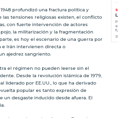
 1948 profundizó una fractura política y
S
 las tensiones religiosas existen, el conflicto
Por
cas, con fuerte intervención de actores
e
f
ojo, la militarización y la fragmentación
3
u parte, es hoy el escenario de una guerra por
 e Irán intervienen directa o
un ajedrez sangriento.
ntra el régimen no pueden leerse sin el
dente. Desde la revolución islámica de 1979,
nal liderado por EE.UU., lo que ha derivado
evuelta popular es tanto expresión de
e un desgaste inducido desde afuera. El
ia.