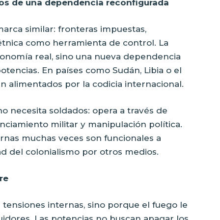
smos de una dependencia reconfigurada
marca similar: fronteras impuestas,
 étnica como herramienta de control. La
utonomía real, sino una nueva dependencia
potencias. En países como Sudán, Libia o el
en alimentados por la codicia internacional.
no necesita soldados: opera a través de
anciamiento militar y manipulación política.
ernas muchas veces son funcionales a
ad del colonialismo por otros medios.
re
 tensiones internas, sino porque el fuego le
guidores. Las potencias no buscan apagar los