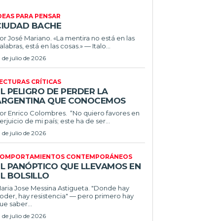
DEAS PARA PENSAR
CIUDAD BACHE
or José Mariano. «La mentira no está en las
alabras, está en las cosas.» — Italo...
1 de julio de 2026
ECTURAS CRÍTICAS
L PELIGRO DE PERDER LA
ARGENTINA QUE CONOCEMOS
r Enrico Colombres. “No quiero favores en
erjuicio de mi país; este ha de ser...
1 de julio de 2026
OMPORTAMIENTOS CONTEMPORÁNEOS
EL PANÓPTICO QUE LLEVAMOS EN
L BOLSILLO
ria Jose Messina Astigueta. "Donde hay
oder, hay resistencia" — pero primero hay
ue saber...
1 de julio de 2026