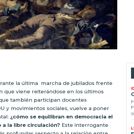
rante la última
marcha de jubilados frente
I
n que viene reiterándose en los últimos
que también participan docentes
P
p
U y movimientos sociales, vuelve a poner
3
tal:
¿cómo se equilibran en democracia el
a la libre circulación?
Este interrogante
L
ás profundas respecto a la relación entre