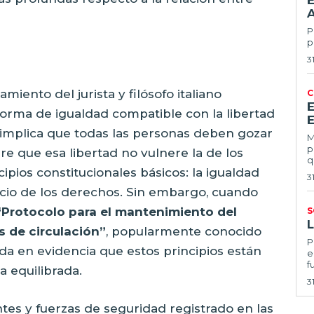
E
Po
p
3
ento del jurista y filósofo italiano
C
a forma de igualdad compatible con la libertad
E
to implica que todas las personas deben gozar
Ma
p
e que esa libertad no vulnere la de los
q
pios constitucionales básicos: la igualdad
3
rcicio de los derechos. Sin embargo, cuando
“Protocolo para el mantenimiento del
S
s de circulación”
, popularmente conocido
Por
a en evidencia que estos principios están
e
f
a equilibrada.
3
ntes y fuerzas de seguridad registrado en las