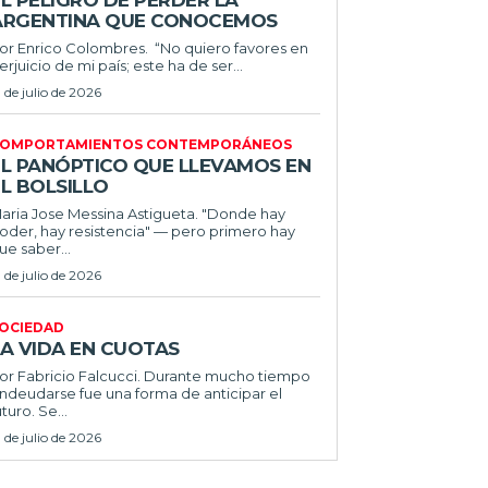
L PELIGRO DE PERDER LA
ARGENTINA QUE CONOCEMOS
r Enrico Colombres. “No quiero favores en
erjuicio de mi país; este ha de ser...
1 de julio de 2026
OMPORTAMIENTOS CONTEMPORÁNEOS
EL PANÓPTICO QUE LLEVAMOS EN
L BOLSILLO
ria Jose Messina Astigueta. "Donde hay
oder, hay resistencia" — pero primero hay
ue saber...
1 de julio de 2026
OCIEDAD
LA VIDA EN CUOTAS
 Fabricio Falcucci. Durante mucho tiempo
ndeudarse fue una forma de anticipar el
uturo. Se...
1 de julio de 2026