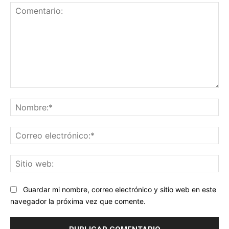
Comentario:
No
Co
ele
Sit
we
Guardar mi nombre, correo electrónico y sitio web en este
navegador la próxima vez que comente.