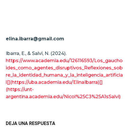
elina.ibarra@gmail.com
Ibarra, E., & Salvi, N. (2024).
https://www.academia.edu/126116593/Los_gaucho
ides_como_agentes_disruptivos_Reflexiones_sob
re_la_identidad_humana_y_la_inteligencia_artificia
l[](https://uba.academia.edu/ElinaIbarra)[]
(https://unt-
argentina.academia.edu/Nicol%25C3%25A1sSalvi)
DEJA UNA RESPUESTA