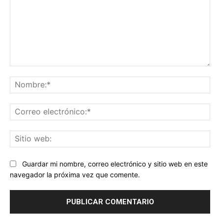
Comentario:
No
Co
ele
Sit
we
Guardar mi nombre, correo electrónico y sitio web en este
navegador la próxima vez que comente.