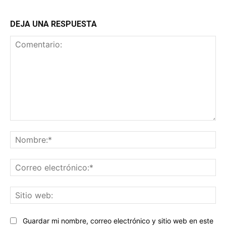
DEJA UNA RESPUESTA
Comentario:
No
Co
ele
Sit
we
Guardar mi nombre, correo electrónico y sitio web en este