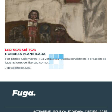
LECTURAS CRÍTICAS
POBREZA PLANIFICADA
Por Enrico Colombres. «La verdadera justicia consiste en la creación de
igualaciones de libertad como...
7 de agosto de 2026
ACTUALIDAD
POLÍTICA
ECONOMÍA
CULTURA
ARTE