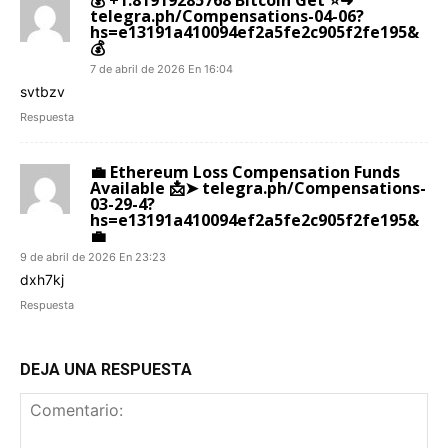
telegra.ph/Compensations-04-06?
hs=e13191a410094ef2a5fe2c905f2fe195&
💰
7 de abril de 2026 En 16:04
svtbzv
Respuesta
💼 Ethereum Loss Compensation Funds
Available 📩➤ telegra.ph/Compensations-
03-29-4?
hs=e13191a410094ef2a5fe2c905f2fe195&
💼
9 de abril de 2026 En 23:23
dxh7kj
Respuesta
DEJA UNA RESPUESTA