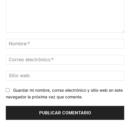
Comentario:
No
Co
ele
Sit
we
Guardar mi nombre, correo electrónico y sitio web en este
navegador la próxima vez que comente.