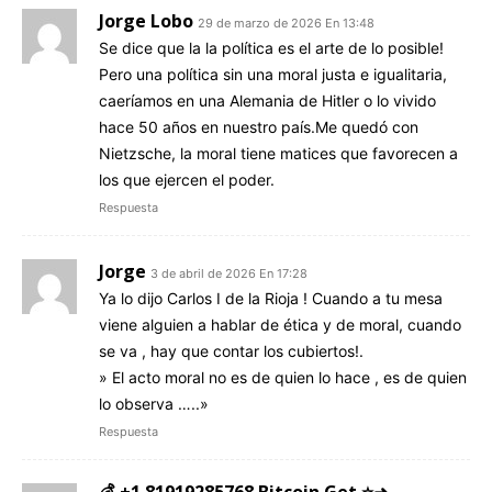
Jorge Lobo
29 de marzo de 2026 En 13:48
Se dice que la la política es el arte de lo posible!
Pero una política sin una moral justa e igualitaria,
caeríamos en una Alemania de Hitler o lo vivido
hace 50 años en nuestro país.Me quedó con
Nietzsche, la moral tiene matices que favorecen a
los que ejercen el poder.
Respuesta
Jorge
3 de abril de 2026 En 17:28
Ya lo dijo Carlos I de la Rioja ! Cuando a tu mesa
viene alguien a hablar de ética y de moral, cuando
se va , hay que contar los cubiertos!.
» El acto moral no es de quien lo hace , es de quien
lo observa …..»
Respuesta
💰 +1.81919285768 Вitсоin Get ⭐➜