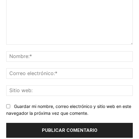
Comentario:
No
Co
ele
Sit
we
Guardar mi nombre, correo electrónico y sitio web en este
navegador la próxima vez que comente.