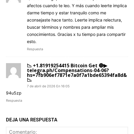
afectos cuando te leo. Y más cuando leerte implica
darme tiempo y estar tranquilo como me
aconsejaste hace tanto. Leerte implica relectura,
buscar términos y nombres para ampliar mis
conocimientos. Gracias x tu tiempo para compartir
esto.
Respuesta
📉 +1.81919254415 Bitcoin Get 🔴▶
telegra.ph/Compensations-04-06?
hs=7fb906ef7871e7a0f7a1bde65394fa8d&
📉
7 de abril de 2026 En 16:05
94u5zp
Respuesta
DEJA UNA RESPUESTA