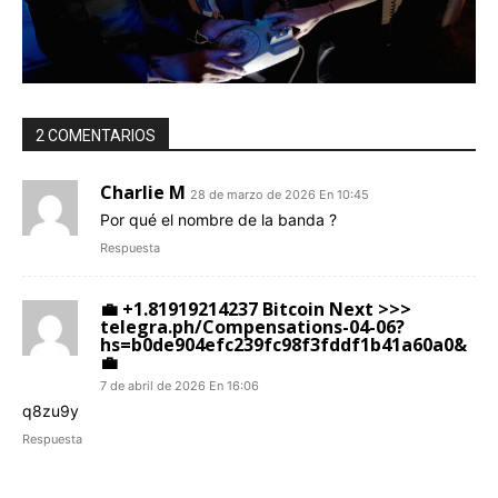
2 COMENTARIOS
Charlie M
28 de marzo de 2026 En 10:45
Por qué el nombre de la banda ?
Respuesta
💼 +1.81919214237 Вitсоin Next >>>
telegra.ph/Compensations-04-06?
hs=b0de904efc239fc98f3fddf1b41a60a0&
💼
7 de abril de 2026 En 16:06
q8zu9y
Respuesta