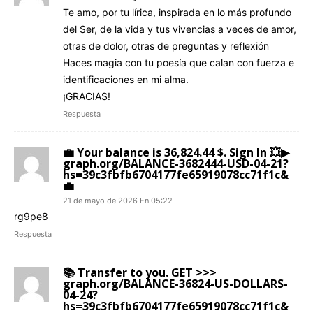
Te amo, por tu lírica, inspirada en lo más profundo
del Ser, de la vida y tus vivencias a veces de amor,
otras de dolor, otras de preguntas y reflexión
Haces magia con tu poesía que calan con fuerza e
identificaciones en mi alma.
¡GRACIAS!
Respuesta
💼 Your balance is 36,824.44 $. Sign In 💥▶
graph.org/BALANCE-3682444-USD-04-21?
hs=39c3fbfb6704177fe65919078cc71f1c&
💼
21 de mayo de 2026 En 05:22
rg9pe8
Respuesta
📚 Transfer to you. GET >>>
graph.org/BALANCE-36824-US-DOLLARS-
04-24?
hs=39c3fbfb6704177fe65919078cc71f1c&