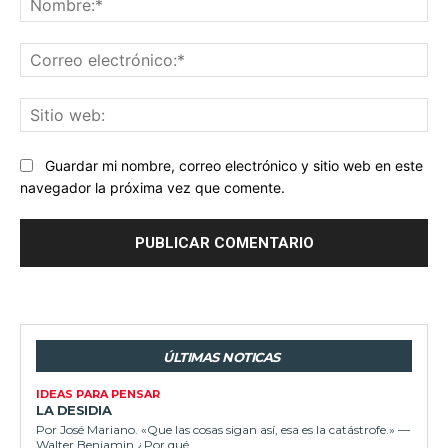
Co
ele
Sit
we
Guardar mi nombre, correo electrónico y sitio web en este
navegador la próxima vez que comente.
ÚLTIMAS NOTICAS
IDEAS PARA PENSAR
LA DESIDIA
Por José Mariano. «Que las cosas sigan así, esa es la catástrofe.» —
Walter Benjamin ¿Por qué...