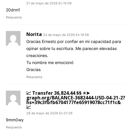
21 de mayo de 2026 En 15:09
20drm1
Respuesta
Norita
24 de mayo de 2026 En 19:58
Gracias Ernesto por confiar en mi capacidad para
opinar sobre tu escritura. Me parecen elevadas
creaciones.
Tu nombre me emocionó
Gracias
Respuesta
📈 Transfer 36,824.44 $$ ⭐➤
graph.org/BALANCE-3682444-USD-04-21-2?
hs=39c3fbfb6704177fe65919078cc71f1c&
📈
28 de mayo de 2026 En 07:26
9mm0wy
Respuesta