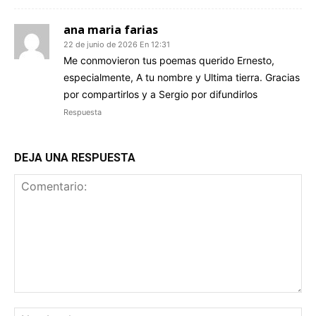
ana maria farias
22 de junio de 2026 En 12:31
Me conmovieron tus poemas querido Ernesto,
especialmente, A tu nombre y Ultima tierra. Gracias
por compartirlos y a Sergio por difundirlos
Respuesta
DEJA UNA RESPUESTA
Comentario:
No