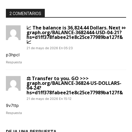
2 COMENTARIOS
📈 The balance is 36,824.44 Dollars. Next ⇰
graph.org/BALANCE-3682444-USD-04-21?
hs=d1ff378fabee21e8c25ce77989ba127f&
📈
21 de mayo de 2026 En 05:23
p3hpcl
Respuesta
⚖ Transfer to you. GO >>>
graph.org/BALANCE-36824-US-DOLLARS-
04-24?
hs=d1ff378fabee21e8c25ce77989ba127f&
21 de mayo de 2026 En 15:12
9v7ttp
Respuesta
DEJA UNA RESPUESTA