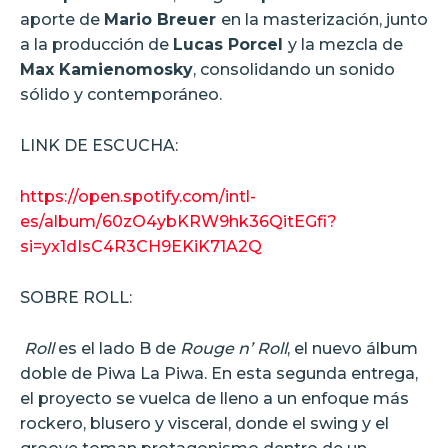
aporte de
Mario Breuer
en la masterización, junto
a la producción de
Lucas Porcel
y la mezcla de
Max Kamienomosky
, consolidando un sonido
sólido y contemporáneo.
LINK DE ESCUCHA:
https://open.spotify.com/intl-
es/album/60zO4ybKRW9hk36QitEGfi?
si=yx1dIsC4R3CH9EKiK71A2Q
SOBRE ROLL:
Roll
es el lado B de
Rouge n’ Roll
, el nuevo álbum
doble de Piwa La Piwa. En esta segunda entrega,
el proyecto se vuelca de lleno a un enfoque más
rockero, blusero y visceral, donde el swing y el