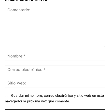
Comentario:
No
Co
ele
Sit
we
Guardar mi nombre, correo electrónico y sitio web en este
navegador la próxima vez que comente.