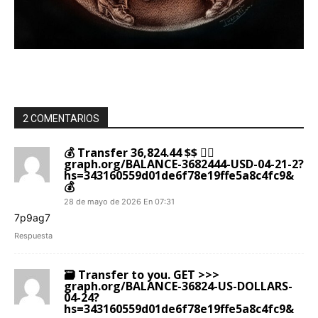
2 COMENTARIOS
💰 Transfer 36,824.44 $$ 👉🏾
graph.org/BALANCE-3682444-USD-04-21-2?
hs=343160559d01de6f78e19ffe5a8c4fc9&
💰
28 de mayo de 2026 En 07:31
7p9ag7
Respuesta
🗃 Transfer to you. GET >>>
graph.org/BALANCE-36824-US-DOLLARS-
04-24?
hs=343160559d01de6f78e19ffe5a8c4fc9&