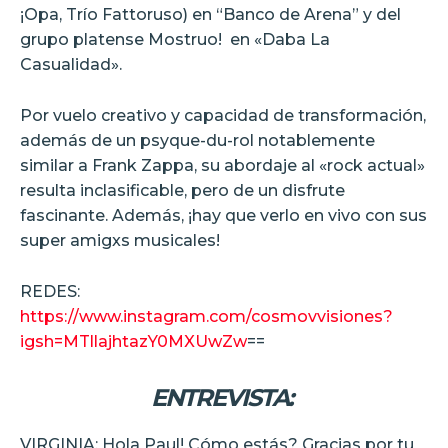
¡Opa, Trío Fattoruso) en “Banco de Arena” y del
grupo platense Mostruo! en «Daba La
Casualidad».
Por vuelo creativo y capacidad de transformación,
además de un psyque-du-rol notablemente
similar a Frank Zappa, su abordaje al «rock actual»
resulta inclasificable, pero de un disfrute
fascinante. Además, ¡hay que verlo en vivo con sus
super amigxs musicales!
REDES:
https://www.instagram.com/cosmovvisiones?
igsh=MTllajhtazY0MXUwZw
==
ENTREVISTA:
VIRGINIA: Hola Paul! Cómo estás? Gracias por tu