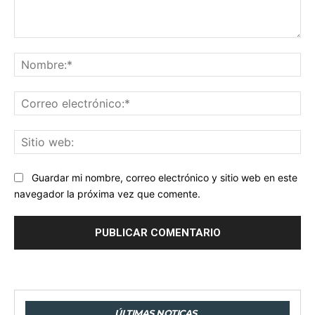
Comentario:
No
Co
ele
Sit
we
Guardar mi nombre, correo electrónico y sitio web en este
navegador la próxima vez que comente.
ÚLTIMAS NOTICAS