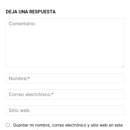
DEJA UNA RESPUESTA
Comentario:
No
Co
ele
Sit
we
Guardar mi nombre, correo electrónico y sitio web en este