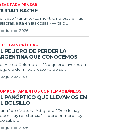
DEAS PARA PENSAR
CIUDAD BACHE
or José Mariano. «La mentira no está en las
alabras, está en las cosas.» — Italo...
1 de julio de 2026
ECTURAS CRÍTICAS
L PELIGRO DE PERDER LA
ARGENTINA QUE CONOCEMOS
r Enrico Colombres. “No quiero favores en
erjuicio de mi país; este ha de ser...
1 de julio de 2026
OMPORTAMIENTOS CONTEMPORÁNEOS
EL PANÓPTICO QUE LLEVAMOS EN
L BOLSILLO
ria Jose Messina Astigueta. "Donde hay
oder, hay resistencia" — pero primero hay
ue saber...
1 de julio de 2026