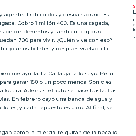
S
 Soy agente. Trabajo dos y descanso uno. Es
Por
gada. Cobro 1 millón 400. Es una cagada,
e
f
nsión de alimentos y también pago un
3
edan 700 para vivir. ¿Quién vive con eso?
 hago unos billetes y después vuelvo a la
bién me ayuda. La Carla gana lo suyo. Pero
a para ganar 150 o un poco menos. Son diez
na locura. Además, el auto se hace bosta. Los
luvias. En febrero cayó una banda de agua y
dores, y cada repuesto es caro. Al final, se
pagan como la mierda, te quitan de la boca lo