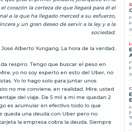
I
 el corazón la certeza
de que llegará para él el
nal a la que ha llegado
merced a su esfuerzo,
P
p
incera y un gran deseo de servir
a la ley y a la
3
sociedad.
L
José Alberto Yungang, La hora de la verdad.
E
Po
 da respiro. Tengo que buscar el peso en
p
 Mire, yo no soy experto en esto del Uber, no
3
istas. Yo lo hago solo para juntar unos
o no me conviene, en realidad. Mire, usted
C
entaje del viaje. De 5 mil a mí me quedan 2
E
ago es acumular en efectivo todo lo que
Ma
p
Me queda una deuda con Uber pero no
q
tarjeta la empresa cobra la deuda. Siempre
3