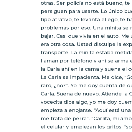
otras. Ser policía no está bueno, t
persiguen para usarte. Lo único bu
tipo atrativo, te levanta el ego, t
problemas por eso. Una minita se m
bajar. Casi que vivía en el auto. M
era otra cosa. Usted disculpe la e
transporte. La minita estaba metid
llaman por teléfono y ahí se arma 
la Carla ahí en la cama y suena el ce
La Carla se impacienta. Me dice, “G
raro, ¿no?”. Yo me doy cuenta de q
Carla. Suena de nuevo. Atiende la Ca
vocecita dice algo, yo me doy cuent
empieza a enojarse. “Aquí está una 
me trata de perra”. “Carlita, mi amor
el celular y empiezan los gritos, “