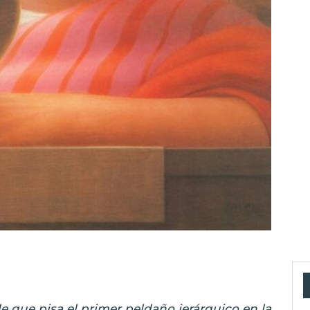
de que pisa
el primer peldaño jerárquico en la