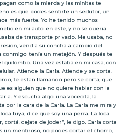
e pagan como la mierda y las minitas te
eno es que podés sentirte un sedutor, un
e hace más fuerte. Yo he tenido muchos
etió en mi auto, en este, y no se quería
e usaba de transporte privado. Me usaba, no
xpresión, vendía su concha a cambio del
a conmigo, tenía un metejón. Y después te
el quilombo. Una vez estaba en mi casa, con
lular. Atiende la Carla. Atiende y se corta.
ordo, te están llamando pero se corta, qué
ue es alguien que no quiere hablar con la
rla. Y escucha algo, una vocecita, la
a por la cara de la Carla. La Carla me mira y
loca tuya, dice que soy una perra. La loca
, cortá, dejate de joder”, le digo. Carla corta
sos un mentiroso, no podés cortar el chorro,