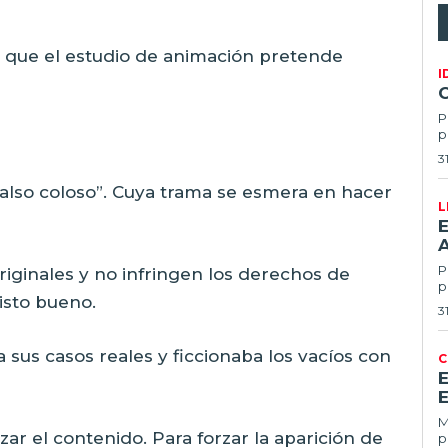
s que el estudio de animación pretende
I
P
p
3
falso coloso”. Cuya trama se esmera en hacer
L
E
Po
riginales y no infringen los derechos de
p
isto bueno.
3
 sus casos reales y ficcionaba los vacíos con
C
E
Ma
ar el contenido. Para forzar la aparición de
p