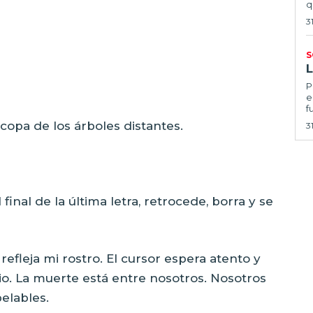
q
3
S
Por
e
f
 copa de los árboles distantes.
3
final de la última letra, retrocede, borra y se
 refleja mi rostro. El cursor espera atento y
cio. La muerte está entre nosotros. Nosotros
elables.