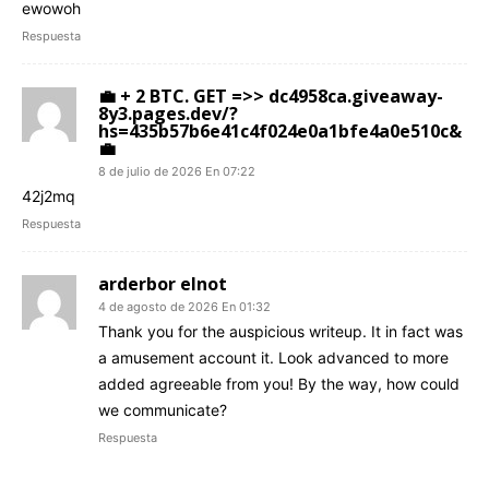
ewowoh
Respuesta
💼 + 2 BTC. GET =>> dc4958ca.giveaway-
8y3.pages.dev/?
hs=435b57b6e41c4f024e0a1bfe4a0e510c&
💼
8 de julio de 2026 En 07:22
42j2mq
Respuesta
arderbor elnot
4 de agosto de 2026 En 01:32
Thank you for the auspicious writeup. It in fact was
a amusement account it. Look advanced to more
added agreeable from you! By the way, how could
we communicate?
Respuesta