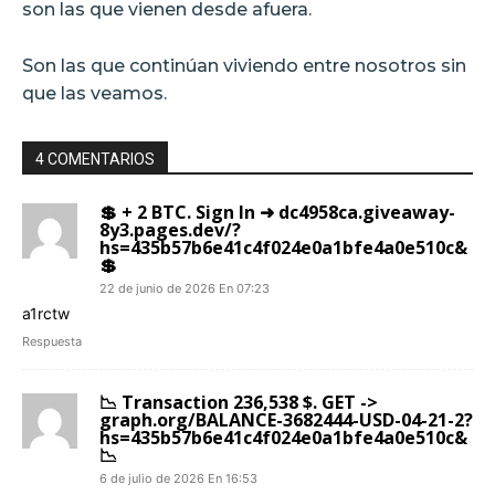
son las que vienen desde afuera.
Son las que continúan viviendo entre nosotros sin
que las veamos.
4 COMENTARIOS
💲 + 2 BTC. Sign In ➜ dc4958ca.giveaway-
8y3.pages.dev/?
hs=435b57b6e41c4f024e0a1bfe4a0e510c&
💲
22 de junio de 2026 En 07:23
a1rctw
Respuesta
📉 Transaction 236,538 $. GET ->
graph.org/BALANCE-3682444-USD-04-21-2?
hs=435b57b6e41c4f024e0a1bfe4a0e510c&
📉
6 de julio de 2026 En 16:53