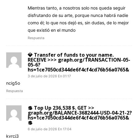
​Mientras tanto, a nosotros solo nos queda seguir
disfrutando de su arte, porque nunca habrá nadie
como él; lo que nos dejó es, sin dudas, de lo mejor
que existió en el mundo
Respuesta
💎 Transfer of funds to your name.
RECEIVE >>> graph.org/TRANSACTION-05-
05-6?
hs=1ce7050cd344de6f4cf4cd76b56a0765&
3 de julio de 2026 En 01:17
ncig5o
Respuesta
💲 Top Up 236,538 $. GET >>
graph.org/BALANCE-3682444-USD-04-21-2?
hs=1ce7050cd344de6f4cf4cd76b56a0765&
💲
6 de julio de 2026 En 17:04
kvrcj3