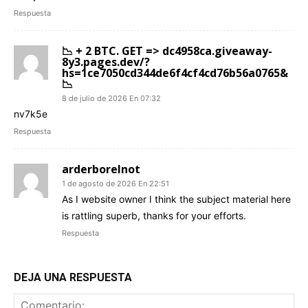
Respuesta
📉 + 2 BTC. GET => dc4958ca.giveaway-
8y3.pages.dev/?
hs=1ce7050cd344de6f4cf4cd76b56a0765&
📉
8 de julio de 2026 En 07:32
nv7k5e
Respuesta
arderborelnot
1 de agosto de 2026 En 22:51
As I website owner I think the subject material here
is rattling superb, thanks for your efforts.
Respuesta
DEJA UNA RESPUESTA