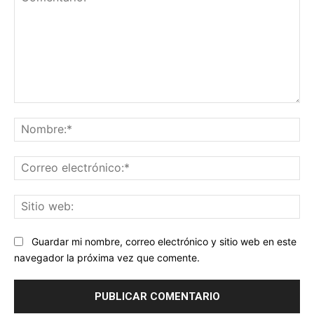
Comentario:
No
Co
ele
Sit
we
Guardar mi nombre, correo electrónico y sitio web en este
navegador la próxima vez que comente.