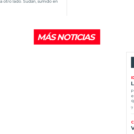
ia otro lado. Sudán, sumido en
MÁS NOTICIAS
I
L
P
e
q
7
C