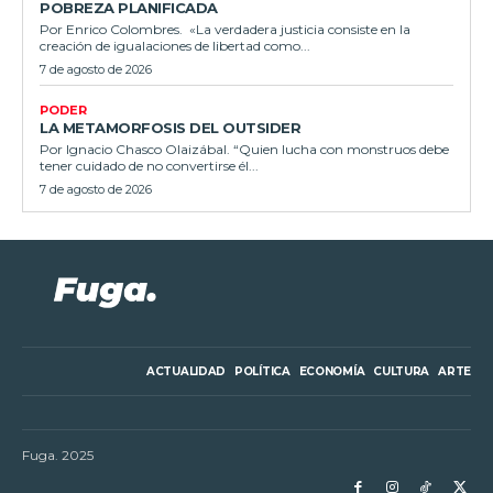
POBREZA PLANIFICADA
Por Enrico Colombres. «La verdadera justicia consiste en la
creación de igualaciones de libertad como...
7 de agosto de 2026
PODER
LA METAMORFOSIS DEL OUTSIDER
Por Ignacio Chasco Olaizábal. “Quien lucha con monstruos debe
tener cuidado de no convertirse él...
7 de agosto de 2026
ACTUALIDAD
POLÍTICA
ECONOMÍA
CULTURA
ARTE
Fuga. 2025