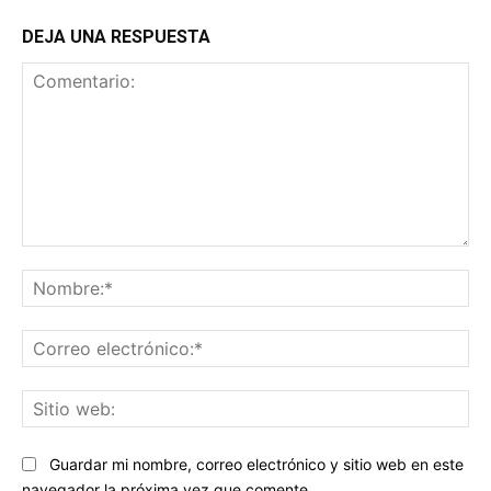
DEJA UNA RESPUESTA
Comentario:
No
Co
ele
Sit
we
Guardar mi nombre, correo electrónico y sitio web en este
navegador la próxima vez que comente.