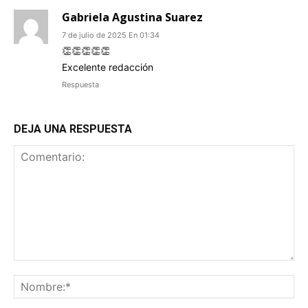
Gabriela Agustina Suarez
7 de julio de 2025 En 01:34
👏👏👏👏👏
Excelente redacción
Respuesta
DEJA UNA RESPUESTA
Comentario:
No