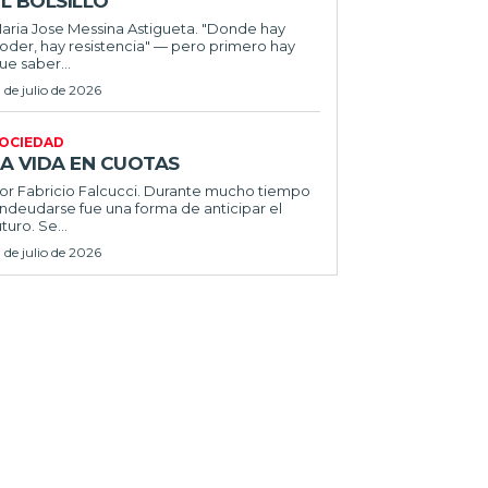
L BOLSILLO
ria Jose Messina Astigueta. "Donde hay
oder, hay resistencia" — pero primero hay
ue saber...
1 de julio de 2026
OCIEDAD
LA VIDA EN CUOTAS
 Fabricio Falcucci. Durante mucho tiempo
ndeudarse fue una forma de anticipar el
uturo. Se...
1 de julio de 2026