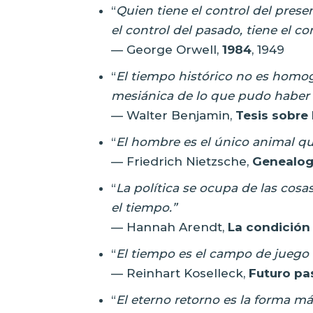
“
Quien tiene el control del presen
el control del pasado, tiene el con
— George Orwell,
1984
, 1949
“
El tiempo histórico no es homog
mesiánica de lo que pudo haber 
— Walter Benjamin,
Tesis sobre l
“
El hombre es el único animal qu
— Friedrich Nietzsche,
Genealogí
“
La política se ocupa de las cosa
el tiempo.”
— Hannah Arendt,
La condició
“
El tiempo es el campo de juego d
— Reinhart Koselleck,
Futuro p
“
El eterno retorno es la forma má