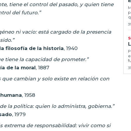
E
te, tiene el control del pasado, y quien tiene
Ma
trol del futuro.”
p
q
3
éneo ni vacío: está cargado de la presencia
S
sido.”
a filosofía de la historia
, 1940
Por
e
e tiene la capacidad de prometer.”
f
a de la moral
, 1887
3
s que cambian y solo existe en relación con
n humana
, 1958
e la política: quien lo administra, gobierna.”
asado
, 1979
s extrema de responsabilidad: vivir como si