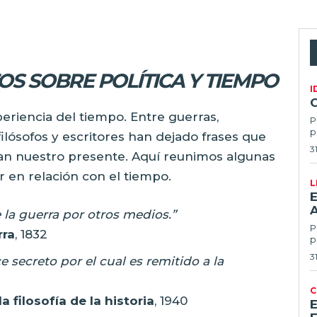
S SOBRE POLÍTICA Y TIEMPO
I
periencia del tiempo. Entre guerras,
P
p
filósofos y escritores han dejado frases que
3
elan nuestro presente. Aquí reunimos algunas
 en relación con el tiempo.
L
E
e la guerra por otros medios.”
Po
rra
, 1832
p
3
 secreto por el cual es remitido a la
C
a filosofía de la historia
, 1940