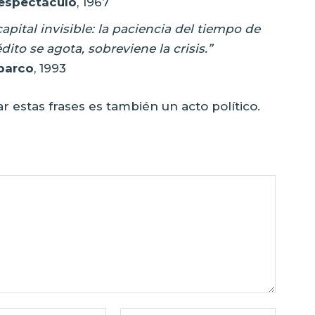
 espectáculo
, 1967
apital invisible: la paciencia del tiempo de
ito se agota, sobreviene la crisis.”
barco
, 1993
 estas frases es también un acto político.
Correo
Sitio