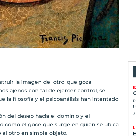
truir la imagen del otro, que goza
I
os ajenos con tal de ejercer control, se
 la filosofía y el psicoanálisis han intentado
P
p
3
ón del deseo hacia el dominio y el
bió como el goce que surge en quien se ubica
L
 al otro en simple objeto.
E