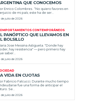
ARGENTINA QUE CONOCEMOS
r Enrico Colombres. “No quiero favores en
erjuicio de mi país; este ha de ser...
1 de julio de 2026
OMPORTAMIENTOS CONTEMPORÁNEOS
EL PANÓPTICO QUE LLEVAMOS EN
L BOLSILLO
ria Jose Messina Astigueta. "Donde hay
oder, hay resistencia" — pero primero hay
ue saber...
1 de julio de 2026
OCIEDAD
LA VIDA EN CUOTAS
 Fabricio Falcucci. Durante mucho tiempo
ndeudarse fue una forma de anticipar el
uturo. Se...
1 de julio de 2026