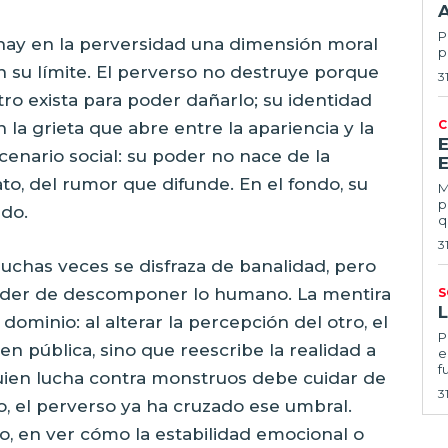
Po
, hay en la perversidad una dimensión moral
p
n su límite. El perverso no destruye porque
3
tro exista para poder dañarlo; su identidad
C
 la grieta que abre entre la apariencia y la
cenario social: su poder no nace de la
E
lato, del rumor que difunde. En el fondo, su
Ma
p
ado.
q
3
chas veces se disfraza de banalidad, pero
 poder de descomponer lo humano. La mentira
S
dominio: al alterar la percepción del otro, el
Por
n pública, sino que reescribe la realidad a
e
f
quien lucha contra monstruos debe cuidar de
3
, el perverso ya ha cruzado ese umbral.
io, en ver cómo la estabilidad emocional o