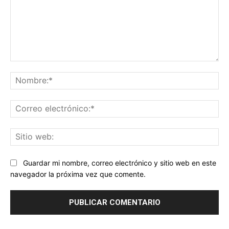
Comentario:
No
Co
ele
Sit
we
Guardar mi nombre, correo electrónico y sitio web en este
navegador la próxima vez que comente.