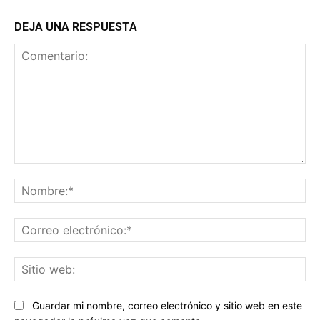
DEJA UNA RESPUESTA
Comentario:
No
Co
ele
Sit
we
Guardar mi nombre, correo electrónico y sitio web en este