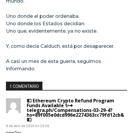
mundo.
Uno donde el poder ordenaba.
Uno donde los Estados decidían.
Uno que, evidentemente, ya no existe.
Y, como decía Calduch, está por desaparecer.
A casi un mes de esta guerra, seguimos
informando.
1 COMENTARIO
💵 Ethereum Crypto Refund Program
Funds Available ✨➜
telegra.ph/Compensations-03-29-4?
hs=89f005e0dcd996e2274363cc79fd12cb&
💵
9 de abril de 2026 En 23:26
pnw2av