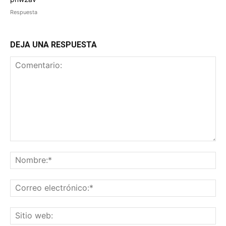
Respuesta
DEJA UNA RESPUESTA
Comentario:
No
Co
ele
Sit
we