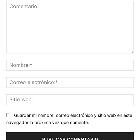
Comentario:
No
Co
ele
Sit
we
Guardar mi nombre, correo electrónico y sitio web en este
navegador la próxima vez que comente.