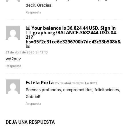
decir. Gracias
Respuesta
📊 Your balance is 36,824.44 USD. Sign In
👉🏼 graph.org/BALANCE-3682444-USD-04-
21?
hs=35f2e31ce6e3296700b7de43c33b508b&
📊
21 de abril de 2026 En 12:10
wd2puv
Respuesta
Estela Porta
25 de abril de 2026 En 16:11
Poemas profundos, comprometidos, felicitaciones,
Gabriel!
Respuesta
DEJA UNA RESPUESTA