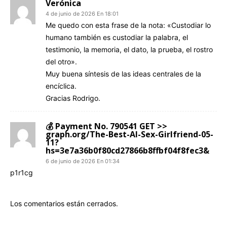
Verónica
4 de junio de 2026 En 18:01
Me quedo con esta frase de la nota: «Custodiar lo
humano también es custodiar la palabra, el
testimonio, la memoria, el dato, la prueba, el rostro
del otro».
Muy buena síntesis de las ideas centrales de la
encíclica.
Gracias Rodrigo.
💰 Payment No. 790541 GET >>
graph.org/The-Best-AI-Sex-Girlfriend-05-
11?
hs=3e7a36b0f80cd27866b8ffbf04f8fec3&
6 de junio de 2026 En 01:34
p1r1cg
Los comentarios están cerrados.