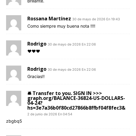
Brillante.
Rossana Martínez
30 de mayo de 2026 En 19:43
Como siempre muy buena nota !!!!
Rodrigo
30 de mayo de 2026 En 22:06
❤️❤️❤️
Rodrigo
30 de mayo de 2026 En 22:06
Gracias!!
🛎 Transfer to you. SIGN IN >>>
graph.org/BALANCE-36824-US-DOLLARS-
04-24?
hs=3e7a36b0f80cd27866b8ffbf04f8fec3&
2 de junio de 2026 En 04:54
zbgbq5