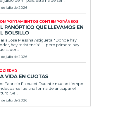
erjuicio de mi país; este ha de ser...
1 de julio de 2026
OMPORTAMIENTOS CONTEMPORÁNEOS
EL PANÓPTICO QUE LLEVAMOS EN
L BOLSILLO
ria Jose Messina Astigueta. "Donde hay
oder, hay resistencia" — pero primero hay
ue saber...
1 de julio de 2026
OCIEDAD
LA VIDA EN CUOTAS
 Fabricio Falcucci. Durante mucho tiempo
ndeudarse fue una forma de anticipar el
uturo. Se...
1 de julio de 2026