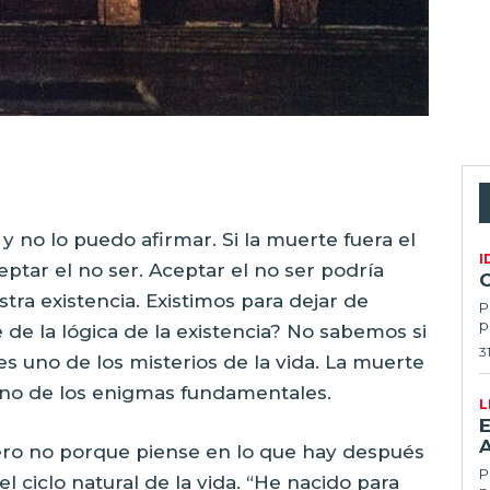
y no lo puedo afirmar. Si la muerte fuera el
I
eptar el no ser. Aceptar el no ser podría
ra existencia. Existimos para dejar de
P
p
te de la lógica de la existencia? No sabemos si
3
 es uno de los misterios de la vida. La muerte
 uno de los enigmas fundamentales.
L
E
ero no porque piense en lo que hay después
Po
l ciclo natural de la vida. “He nacido para