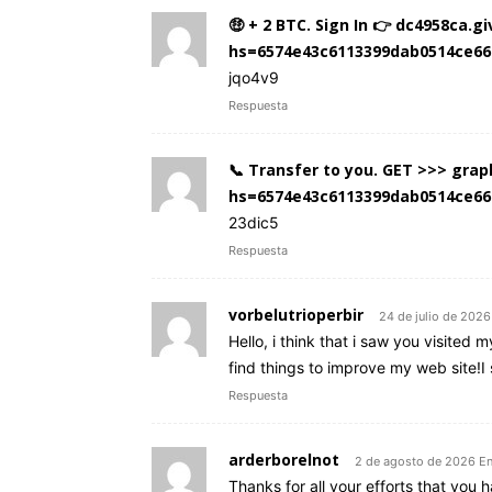
🤑 + 2 BTC. Sign In 👉 dc4958ca.
hs=6574e43c6113399dab0514ce66
jqo4v9
Respuesta
📞 Transfer to you. GET >>> gr
hs=6574e43c6113399dab0514ce6
23dic5
Respuesta
vorbelutrioperbir
24 de julio de 2026
Hello, i think that i saw you visited 
find things to improve my web site!I 
Respuesta
arderborelnot
2 de agosto de 2026 E
Thanks for all your efforts that you ha