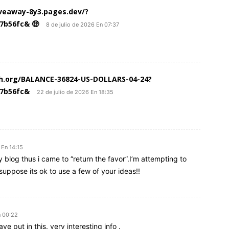
giveaway-8y3.pages.dev/?
7b56fc& 🤑
8 de julio de 2026 En 07:37
aph.org/BALANCE-36824-US-DOLLARS-04-24?
67b56fc&
22 de julio de 2026 En 18:35
 En 14:15
my blog thus i came to “return the favor”.I’m attempting to
suppose its ok to use a few of your ideas!!
n 00:22
ve put in this. very interesting info .