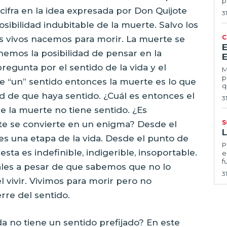
p
 cifra en la idea expresada por Don Quijote
3
posibilidad indubitable de la muerte. Salvo los
C
res vivos nacemos para morir. La muerte se
emos la posibilidad de pensar en la
E
regunta por el sentido de la vida y el
Ma
p
ene “un” sentido entonces la muerte es lo que
q
idad de que haya sentido. ¿Cuál es entonces el
3
e la muerte no tiene sentido. ¿Es
S
te se convierte en un enigma? Desde el
es una etapa de la vida. Desde el punto de
Por
esta es indefinible, indigerible, insoportable.
e
f
ales a pesar de que sabemos que no lo
3
l vivir. Vivimos para morir pero no
rre del sentido.
da no tiene un sentido prefijado? En este