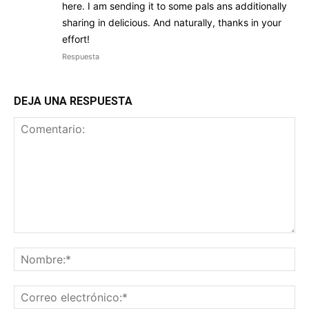
here. I am sending it to some pals ans additionally
sharing in delicious. And naturally, thanks in your
effort!
Respuesta
DEJA UNA RESPUESTA
Comentario:
No
Co
ele