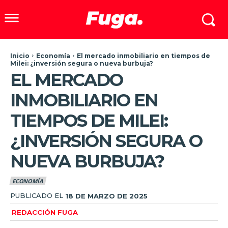
Inicio
Economía
El mercado inmobiliario en tiempos de
Milei: ¿inversión segura o nueva burbuja?
EL MERCADO
INMOBILIARIO EN
TIEMPOS DE MILEI:
¿INVERSIÓN SEGURA O
NUEVA BURBUJA?
ECONOMÍA
PUBLICADO EL
18 DE MARZO DE 2025
REDACCIÓN FUGA