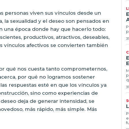
L
s personas viven sus vínculos desde un
E
eja, la sexualidad y el deseo son pensados en
Po
en una época donde hay que hacerlo todo:
p
scientes, productivos, atractivos, deseables,
3
os vínculos afectivos se convierten también
C
E
r qué nos cuesta tanto comprometernos,
Ma
p
acerca, por qué no logramos sostener
q
las respuestas esté en que los vínculos ya
3
nstrucción, sino como experiencias de
l deseo deja de generar intensidad, se
S
ovedoso, más rápido, más simple. Más
Por
e
f