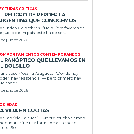
ECTURAS CRÍTICAS
L PELIGRO DE PERDER LA
ARGENTINA QUE CONOCEMOS
r Enrico Colombres. “No quiero favores en
erjuicio de mi país; este ha de ser...
1 de julio de 2026
OMPORTAMIENTOS CONTEMPORÁNEOS
EL PANÓPTICO QUE LLEVAMOS EN
L BOLSILLO
ria Jose Messina Astigueta. "Donde hay
oder, hay resistencia" — pero primero hay
ue saber...
1 de julio de 2026
OCIEDAD
LA VIDA EN CUOTAS
 Fabricio Falcucci. Durante mucho tiempo
ndeudarse fue una forma de anticipar el
uturo. Se...