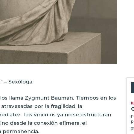
” – Sexóloga.
o los llama Zygmunt Bauman. Tiempos en los
I
travesadas por la fragilidad, la
mediatez. Los vínculos ya no se estructuran
P
p
ino desde la conexión efímera, el
3
la permanencia.