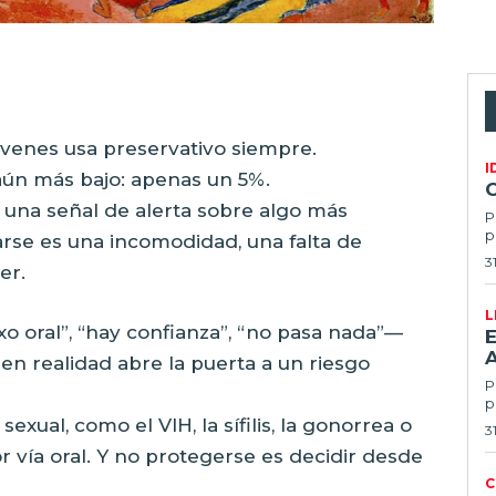
óvenes usa preservativo siempre.
I
aún más bajo: apenas un 5%.
es una señal de alerta sobre algo más
P
p
arse es una incomodidad, una falta de
3
er.
L
xo oral”, “hay confianza”, “no pasa nada”—
E
 en realidad abre la puerta a un riesgo
Po
p
xual, como el VIH, la sífilis, la gonorrea o
3
r vía oral. Y no protegerse es decidir desde
C