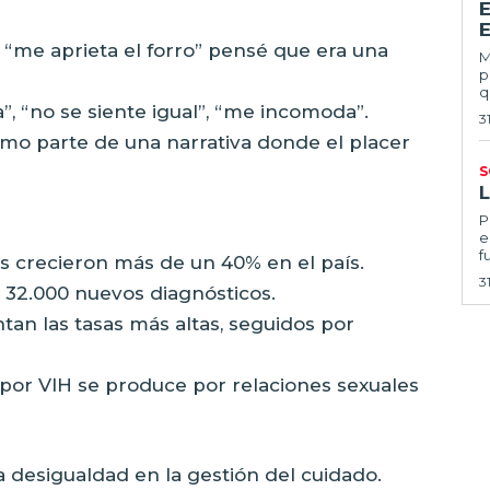
E
 “me aprieta el forro” pensé que era una
Ma
p
q
”, “no se siente igual”, “me incomoda”.
3
mo parte de una narrativa donde el placer
S
Por
e
f
lis crecieron más de un 40% en el país.
3
 32.000 nuevos diagnósticos.
tan las tasas más altas, seguidos por
 por VIH se produce por relaciones sexuales
 desigualdad en la gestión del cuidado.