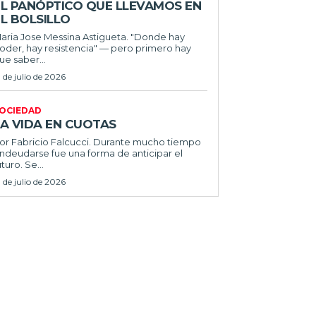
EL PANÓPTICO QUE LLEVAMOS EN
L BOLSILLO
ria Jose Messina Astigueta. "Donde hay
oder, hay resistencia" — pero primero hay
ue saber...
1 de julio de 2026
OCIEDAD
LA VIDA EN CUOTAS
 Fabricio Falcucci. Durante mucho tiempo
ndeudarse fue una forma de anticipar el
uturo. Se...
1 de julio de 2026