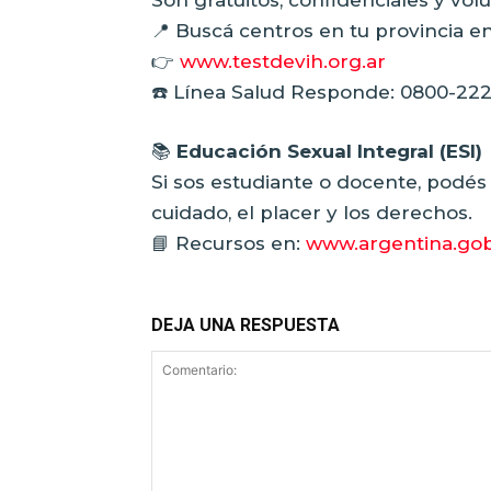
Son gratuitos, confidenciales y volu
📍 Buscá centros en tu provincia en
👉
www.testdevih.org.ar
☎️ Línea Salud Responde: 0800-222-
📚
Educación Sexual Integral (ESI)
Si sos estudiante o docente, podés 
cuidado, el placer y los derechos.
📘 Recursos en:
www.argentina.gob
DEJA UNA RESPUESTA