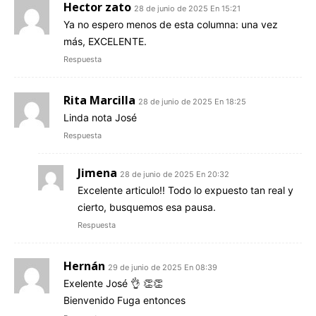
Hector zato
28 de junio de 2025 En 15:21
Ya no espero menos de esta columna: una vez
más, EXCELENTE.
Respuesta
Rita Marcilla
28 de junio de 2025 En 18:25
Linda nota José
Respuesta
Jimena
28 de junio de 2025 En 20:32
Excelente articulo!! Todo lo expuesto tan real y
cierto, busquemos esa pausa.
Respuesta
Hernán
29 de junio de 2025 En 08:39
Exelente José 👌 👏👏
Bienvenido Fuga entonces