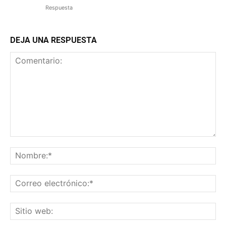
Respuesta
DEJA UNA RESPUESTA
Comentario:
No
Co
ele
Sit
we